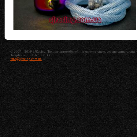
© 2007—2019 SJRacing. Тюнинг автомобилей - комплектующие, сервис, дино стенд
Telephone: +380 67 300 3333
info@sjracing.com.ua