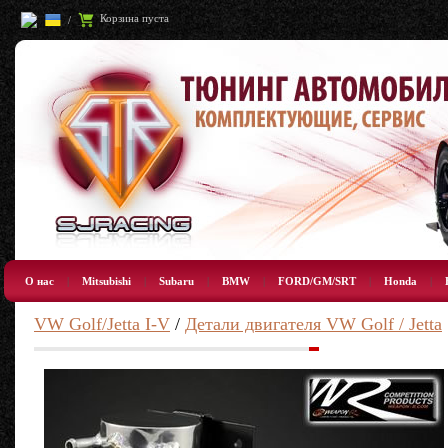
Корзина пуста
/
О нас
|
Mitsubishi
|
Subaru
|
BMW
|
FORD/GM/SRT
|
Honda
|
VW Golf/Jetta I-V
/
Детали двигателя VW Golf / Jetta